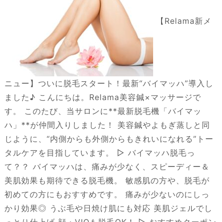
【Relama新メ
ニュー】ついに脱毛スタート！最新“バイマッハ”導入し
ました♪ こんにちは。Relama美容鍼×マッサージで
す。 このたび、当サロンに**最新脱毛機「バイマッ
ハ」**が仲間入りしました！ 美容鍼やよもぎ蒸しと同
じように、“内側からも外側からもきれいになれる”トー
タルケアを目指しています。 ▷ バイマッハ脱毛っ
て？？ バイマッハは、痛みが少なく、スピーディー＆
美肌効果も期待できる脱毛機。 敏感肌の方や、脱毛が
初めての方にもおすすめです。 痛みが少ないのにしっ
かり効果◎ うぶ毛や日焼け肌にも対応 美肌ジェルでし
っとり仕上げ 顔・VIOも脱毛OK！ ▷ おすすめクーポン